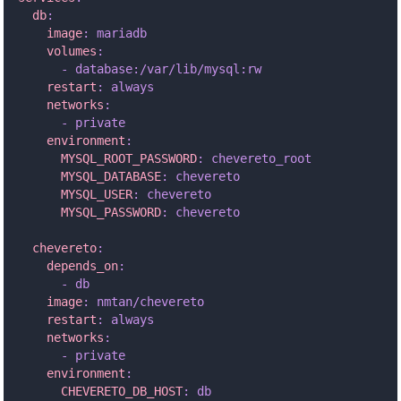
  db
:
    image
:
 mariadb
    volumes
:
      -
 database:/var/lib/mysql:rw
    restart
:
 always
    networks
:
      -
 private
    environment
:
      MYSQL_ROOT_PASSWORD
:
 chevereto_root
      MYSQL_DATABASE
:
 chevereto
      MYSQL_USER
:
 chevereto
      MYSQL_PASSWORD
:
 chevereto
  chevereto
:
    depends_on
:
      -
 db
    image
:
 nmtan/chevereto
    restart
:
 always
    networks
:
      -
 private
    environment
:
      CHEVERETO_DB_HOST
:
 db