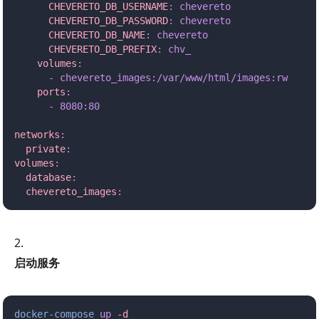
      CHEVERETO_DB_USERNAME
:
 chevereto
      CHEVERETO_DB_PASSWORD
:
 chevereto
      CHEVERETO_DB_NAME
:
 chevereto
      CHEVERETO_DB_PREFIX
:
 chv_
    volumes
:
      -
 chevereto_images:/var/www/html/images:rw
    ports
:
      -
 8080:80
networks
:
  private
:
volumes
:
  database
:
  chevereto_images
:
启动服务
docker-compose
 up
 -d