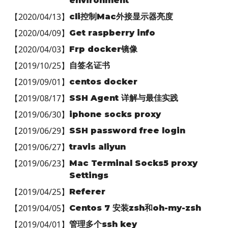
environment
【
2020/04/13
】
cli控制Mac外接显示器亮度
【
2020/04/09
】
Get raspberry info
【
2020/04/03
】
Frp docker镜像
【
2019/10/25
】
自签名证书
【
2019/09/01
】
centos docker
【
2019/08/17
】
SSH Agent 详解与最佳实践
【
2019/06/30
】
iphone socks proxy
【
2019/06/29
】
SSH password free login
【
2019/06/27
】
travis aliyun
【
2019/06/23
】
Mac Terminal Socks5 proxy
Settings
【
2019/04/25
】
Referer
【
2019/04/05
】
Centos 7 安装zsh和oh-my-zsh
【
2019/04/01
】
管理多个ssh key