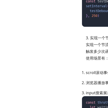
const 
testD
setInterval
  testDebou
},
 250
)
3. 实现一个节
实现一个节
触发多少次函
使用场景有
scroll
浏览器播放
input搜
const 
throt
  let 
waiti