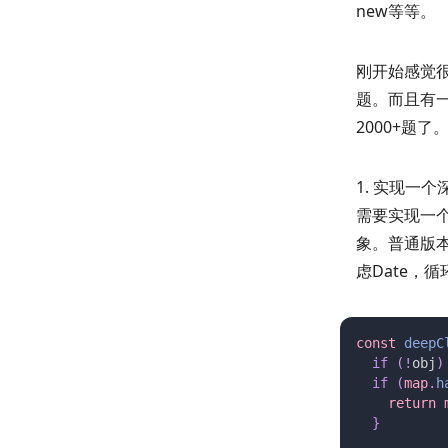
new等等。
刚开始感觉
题。而且有一
2000+题
1. 实现一个深
需要实现一
象。普通版本
虑Date，
const 
deepC
  if
 (!
obj
)
  if
 (
map
.
h
    return 
  }