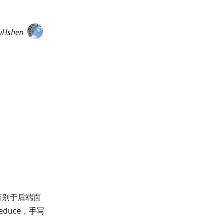
yHshen
有别于后端面
duce，手写