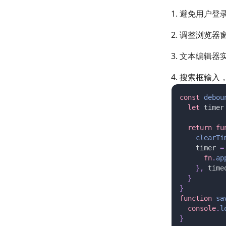
避免用户登
调整浏览器窗
文本编辑器
搜索框输入
const 
debou
  let 
timer
  return fu
    clearTi
    timer
 =
      fn
.
ap
    },
 time
  }
}
function
 sa
  console
.
l
}