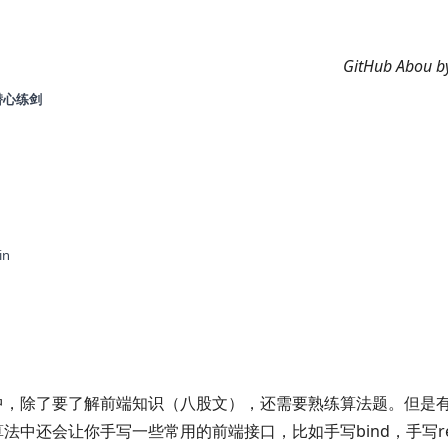
GitHub
Abou
b
潜心练剑
in
中，除了要了解前端知识（八股文），还需要熟练算法题。但是
法中还会让你手写一些常用的前端接口，比如手写bind，手写re