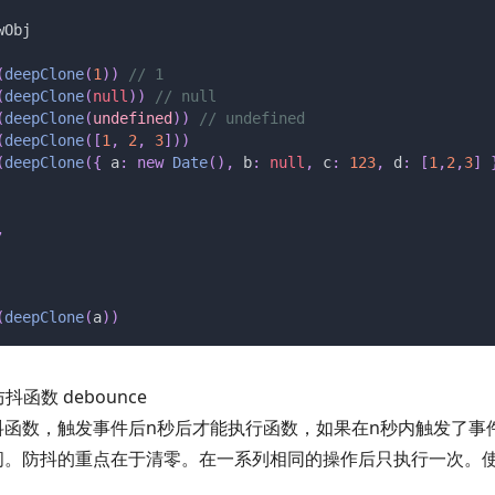
wObj
(
deepClone
(
1
))
 // 1
(
deepClone
(
null
))
 // null
(
deepClone
(
undefined
))
 // undefined
(
deepClone
([
1
,
 2
,
 3
]))
(
deepClone
({
 a
:
 new
 Date
(),
 b
:
 null
,
 c
:
 123
,
 d
:
 [
1
,
2
,
3
]
 
,
(
deepClone
(
a
))
抖函数 debounce
抖函数，触发事件后n秒后才能执行函数，如果在n秒内触发了事
间。防抖的重点在于清零。在一系列相同的操作后只执行一次。