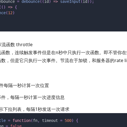
ebounce
 =
 debounce
((
id
)
 => 
saveInput
(
id
));
(()
 =>
 {
nce
(
12
)
流函数 throttle
流函数，连续触发事件但是在n秒中只执行一次函数。即不管你在
数，但是它只执行一次事件。节流在于加锁，和服务器的rate lim
：
滚动事件每隔一秒计算一次位置
事件，每隔一秒计算一次进度信息
索展示下拉列表，每隔1秒发送一次请求
tle
 =
 function
(
fn
,
 timeout
 =
 500
)
 {
ng
 =
 false