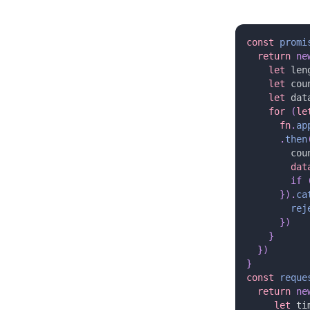
const 
promi
  return 
ne
    let 
len
    let 
cou
    let 
dat
    for 
(
le
      fn
.
ap
      .
then
        cou
        dat
        if
 
      }).
ca
        rej
      })
    }
  })
}
const 
reque
  return 
ne
     let 
ti