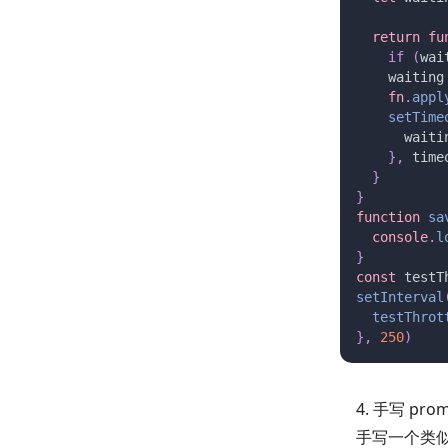
  return fu
    if
 (
wai
    waiting
    fn
.
appl
    setTime
      waiti
    },
 time
  }
}
function
 sa
  console
.
l
}
const 
testT
setInterval
  testThrot
},
 250
)
4. 手写 promi
手写一个类似 