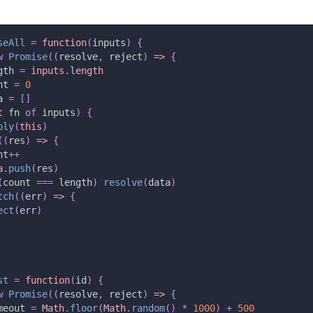
seAll
 =
 function
(
inputs
)
 {
w
 Promise
((
resolve
,
 reject
)
 => 
{
gth
 =
 inputs
.
length
nt
 =
 0
a
 =
 []
t 
fn
 of
 inputs
)
 {
ply
(
this
)
((
res
)
 => 
{
nt
++
a
.
push
(
res
)
(
count
 ===
 length
)
 resolve
(
data
)
tch
((
err
)
 => 
{
ect
(
err
)
st
 =
 function
(
id
)
 {
w
 Promise
((
resolve
,
 reject
)
 => 
{
meout
 =
 Math
.
floor
(
Math
.
random
()
 *
 1000
)
 +
 500