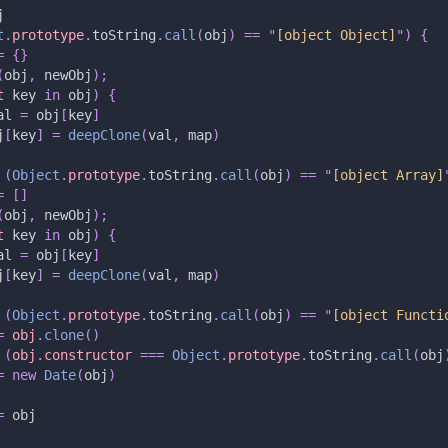
j
t
.
prototype
.
toString
.
call
(
obj
)
 ==
 "
[object Object]
"
)
 {
=
 {}
(
obj
,
 newObj
);
t 
key
 in
 obj
)
 {
al
 =
 obj
[
key
]
j
[
key
]
 =
 deepClone
(
val
,
 map
)
 (
Object
.
prototype
.
toString
.
call
(
obj
)
 ==
 "
[object Array]
=
 []
(
obj
,
 newObj
);
t 
key
 in
 obj
)
 {
al
 =
 obj
[
key
]
j
[
key
]
 =
 deepClone
(
val
,
 map
)
 (
Object
.
prototype
.
toString
.
call
(
obj
)
 ==
 "
[object Functi
=
 obj
.
clone
()
 (
obj
.
constructor 
===
 Object
.
prototype
.
toString
.
call
(
obj
=
 new
 Date
(
obj
)
=
 obj