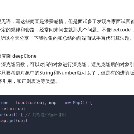
很无语，写这些简直是浪费感情，但是面试多了发现各家面试官
定的规律和套路，经常问来问去就那几个问题。不像leetcode
了。所以今天分享一下我收集的和总结的前端面试手写代码算法题
克隆 deepClone
个深克隆函数，可以对JS的对象进行深克隆，避免克隆后的对象
只要考虑对象中的String和Number就可以了，但是有的进阶
循环引用，和正则表达等类型。
lone
 =
 function
(
obj
,
 map
 =
 new
 Map
())
 {
 return 
obj
as
(
obj
))
 {
 // 判断是否循环引用
map
.
get
(
obj
)