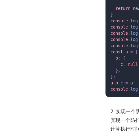
  return 
ne
}
console
.
log
console
.
log
console
.
log
console
.
log
console
.
log
const 
a
 =
 {
  b
:
 {
    c
:
 null
  },
};
a
.
b
.
c 
=
 a
;
console
.
log
2. 实现一个防
实现一个防
计算执行时