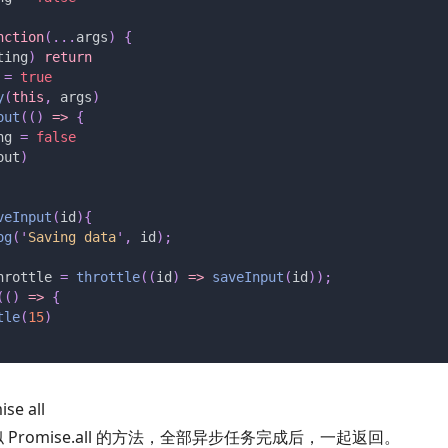
nction
(...
args
)
 {
ting
)
 return
 =
 true
y
(
this
,
 args
)
out
(()
 => 
{
ng
 =
 false
out
)
veInput
(
id
){
og
(
'
Saving data
'
,
 id
);
hrottle
 =
 throttle
((
id
)
 => 
saveInput
(
id
));
(()
 =>
 {
tle
(
15
)
se all
Promise.all 的方法，全部异步任务完成后，一起返回。