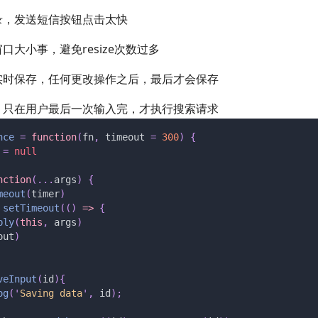
录，发送短信按钮点击太快
口大小事，避免resize次数过多
实时保存，任何更改操作之后，最后才会保存
，只在用户最后一次输入完，才执行搜索请求
nce
 =
 function
(
fn
,
 timeout
 =
 300
)
 {
 =
 null
nction
(...
args
)
 {
meout
(
timer
)
 setTimeout
(()
 => 
{
ply
(
this
,
 args
)
out
)
veInput
(
id
){
og
(
'
Saving data
'
,
 id
);