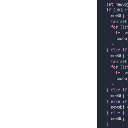
  let 
newOb
  if
 (
Objec
    newObj
 
    map
.
set
    for 
(
le
      let 
v
      newOb
    }
  }
 else
 if
    newObj
 
    map
.
set
    for 
(
le
      let 
v
      newOb
    }
  }
 else
 if
    newObj
 
  }
 else
 if
    newObj
 
  }
 else
 {
    newObj
 
  }