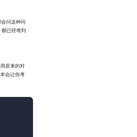
都会问这种问
，都已经堆到
。
引用原来的对
版本会让你考